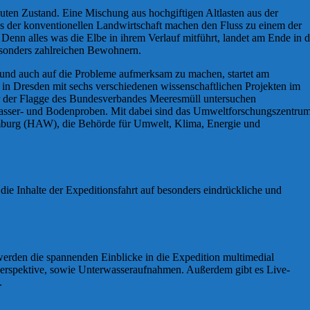
guten Zustand. Eine Mischung aus hochgiftigen Altlasten aus der
 der konventionellen Landwirtschaft machen den Fluss zu einem der
 Denn alles was die Elbe in ihrem Verlauf mitführt, landet am Ende in d
esonders zahlreichen Bewohnern.
und auch auf die Probleme aufmerksam zu machen, startet am
 Dresden mit sechs verschiedenen wissenschaftlichen Projekten im
er der Flagge des Bundesverbandes Meeresmüll untersuchen
Wasser- und Bodenproben. Mit dabei sind das Umweltforschungszentru
burg (HAW), die Behörde für Umwelt, Klima, Energie und
ie Inhalte der Expeditionsfahrt auf besonders eindrückliche und
rden die spannenden Einblicke in die Expedition multimedial
perspektive, sowie Unterwasseraufnahmen. Außerdem gibt es Live-
.