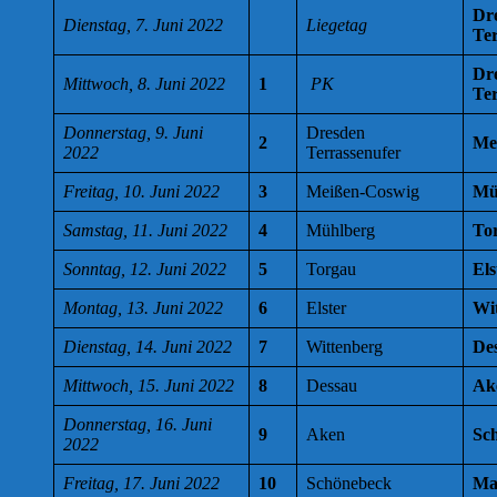
Dr
Dienstag, 7. Juni 2022
Liegetag
Ter
Dr
Mittwoch, 8. Juni 2022
1
PK
Ter
Donnerstag, 9. Juni
Dresden
2
Me
2022
Terrassenufer
Freitag, 10. Juni 2022
3
Meißen-Coswig
Mü
Samstag, 11. Juni 2022
4
Mühlberg
To
Sonntag, 12. Juni 2022
5
Torgau
Els
Montag, 13. Juni 2022
6
Elster
Wi
Dienstag, 14. Juni 2022
7
Wittenberg
De
Mittwoch, 15. Juni 2022
8
Dessau
Ak
Donnerstag, 16. Juni
9
Aken
Sc
2022
Freitag, 17. Juni 2022
10
Schönebeck
Ma