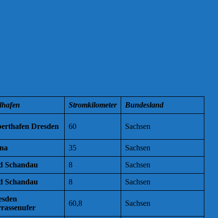
lhafen
Stromkilometer
Bundesland
berthafen Dresden
60
Sachsen
rna
35
Sachsen
d Schandau
8
Sachsen
d Schandau
8
Sachsen
esden
60,8
Sachsen
rassenufer