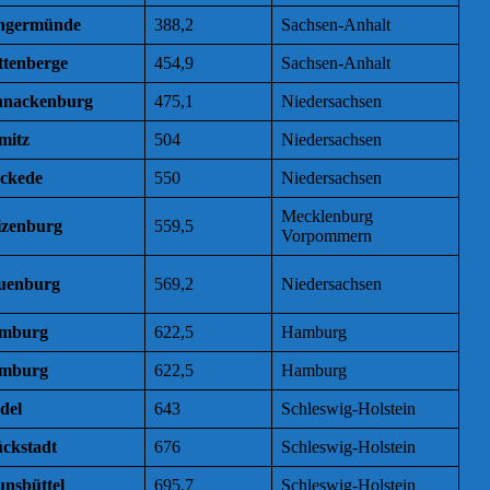
ngermünde
388,2
Sachsen-Anhalt
ttenberge
454,9
Sachsen-Anhalt
hnackenburg
475,1
Niedersachsen
mitz
504
Niedersachsen
eckede
550
Niedersachsen
Mecklenburg
izenburg
559,5
Vorpommern
uenburg
569,2
Niedersachsen
mburg
622,5
Hamburg
mburg
622,5
Hamburg
del
643
Schleswig-Holstein
ückstadt
676
Schleswig-Holstein
unsbüttel
695,7
Schleswig-Holstein