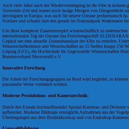
Auch viele Jahre nach der Wiedervereinigung ist die Elbe in keinem 
Vorwende-Zeit und immer noch riesige Mengen von Düngemitteln aus
dreckigsten in Europa, was auch für unsere Ozeane problematisch ist.
Nordsee und schadet dort den gerade im Nationalpark Wattenmeer b
Um diese komplexe Zusammenspiel wissenschaftlich zu untersuchen 
internationalen Tag der Ozeane das Forschungsschiff ALDEBARAN in
Gepäck um eine aktuelle Zustandsanalyse der Elbe zu erstellen. Unt
Wissenschaftlerinnen und Wissenschaftler an 55 Stellen knapp 250 
Leipzig (UFZ), die Hochschule für Angewandte Wissenschaften Ham
Bundesverband Meeresmüll e.V.
Innovative Forschung
Die Arbeit der Forschungsgruppen an Bord wird begleitet, so können d
praxisnahe Weise vermittelt werden.
Moderne Produktions- und Kameratechnik:
Durch den Einsatz hochauflösender Spezial-Kameras- und Drohnen we
aufbereitet. Moderne Bildregie ermöglicht Aufnahmen aus der Vogel
Übertragungen aus dem Bordmikroskop und von Endoskop-Kameras
Umweltbildung