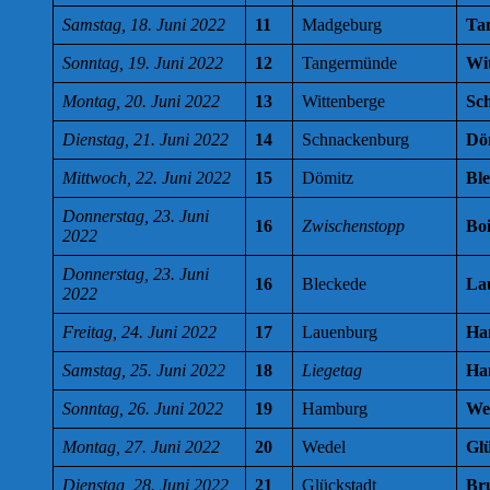
Samstag, 18. Juni 2022
11
Madgeburg
Ta
Sonntag, 19. Juni 2022
12
Tangermünde
Wi
Montag, 20. Juni 2022
13
Wittenberge
Sc
Dienstag, 21. Juni 2022
14
Schnackenburg
Dö
Mittwoch, 22. Juni 2022
15
Dömitz
Bl
Donnerstag, 23. Juni
16
Zwischenstopp
Bo
2022
Donnerstag, 23. Juni
16
Bleckede
La
2022
Freitag, 24. Juni 2022
17
Lauenburg
Ha
Samstag, 25. Juni 2022
18
Liegetag
Ha
Sonntag, 26. Juni 2022
19
Hamburg
We
Montag, 27. Juni 2022
20
Wedel
Gl
Dienstag, 28. Juni 2022
21
Glückstadt
Br