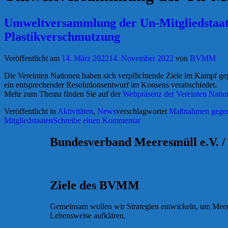
Umweltversammlung der Un-Mitgliedstaat
Plastikverschmutzung
Veröffentlicht am
14. März 2022
14. November 2022
von
BVMM
Die Vereinten Nationen haben sich verpflichtende Ziele im Kampf g
ein entsprechender Resolutionsentwurf im Konsens verabschiedet.
Mehr zum Thema finden Sie auf der
Webpräsenz der Vereinten Natio
Veröffentlicht in
Aktivitäten
,
News
verschlagwortet
Maßnahmen gegen
Mitgliedstaaten
Schreibe einen Kommentar
Bundesverband Meeresmüll e.V. / 
Ziele des BVMM
Gemeinsam wollen wir Strategien entwickeln, um Meere
Lebensweise aufklären.