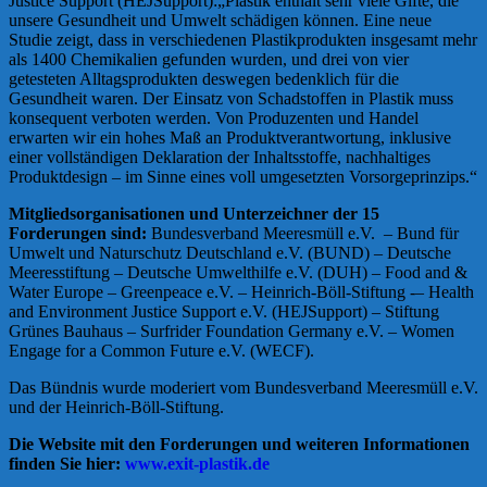
Justice Support (HEJSupport):„Plastik enthält sehr viele Gifte, die
unsere Gesundheit und Umwelt schädigen können. Eine neue
Studie zeigt, dass in verschiedenen Plastikprodukten insgesamt mehr
als 1400 Chemikalien gefunden wurden, und drei von vier
getesteten Alltagsprodukten deswegen bedenklich für die
Gesundheit waren. Der Einsatz von Schadstoffen in Plastik muss
konsequent verboten werden. Von Produzenten und Handel
erwarten wir ein hohes Maß an Produktverantwortung, inklusive
einer vollständigen Deklaration der Inhaltsstoffe, nachhaltiges
Produktdesign – im Sinne eines voll umgesetzten Vorsorgeprinzips.“
Mitgliedsorganisationen und Unterzeichner der 15
Forderungen sind:
Bundesverband Meeresmüll e.V. – Bund für
Umwelt und Naturschutz Deutschland e.V. (BUND) – Deutsche
Meeresstiftung – Deutsche Umwelthilfe e.V. (DUH) – Food and &
Water Europe – Greenpeace e.V. – Heinrich-Böll-Stiftung -– Health
and Environment Justice Support e.V. (HEJSupport) – Stiftung
Grünes Bauhaus – Surfrider Foundation Germany e.V. – Women
Engage for a Common Future e.V. (WECF).
Das Bündnis wurde moderiert vom Bundesverband Meeresmüll e.V.
und der Heinrich-Böll-Stiftung.
Die Website mit den Forderungen und weiteren Informationen
finden Sie hier:
www.exit-plastik.de