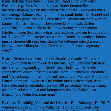
Kunststoffeinsatzes haben uns an den Rand einer weltweiten
Plastikkrise geführt. Wir müssen das Ruder herumreißen und
unseren Umgang mit Plastik schnellstens ändern. Die Politik muss
eine strenge Rahmensetzung definieren, damit Industrie, Handel und
Verbraucher gemeinsam zu verlässlichen Abfallvermeidern werden
können. Kunststoffe und insbesondere Mikroplastik dürfen
zukünftig an keiner Stelle in die Umwelt eingetragen werden.
Hierfür müssen Stoffströme drastisch reduziert und ein Exportverbot
für Kunststoffabfälle umgesetzt werden. Bereits in wenigen Jahren
muss sichergestellt sein, dass durch Verwitterung oder Zersetzung
kein weiteres Mikroplastik in Gewässer und Ozeane eingetragen
wird.“
Frank Schweikert
, Vorstand des Bundesverbandes Meeresmüll
e.V.: „Wir leben in einer Zeit des übermäßigen Konsums zulasten all
unserer Lebensgrundlagen. Bereits jetzt finden wir bis in die
entlegensten Winkel unserer Ozeane überall Plastikmüll. Produkte
und Verpackungen dürfen nicht auf Kosten von Mensch, Klima und
Umwelt hergestellt werden. Die Politik muss sicherstellen, dass
Hersteller und Inverkehrbringer die 100-prozentige Verantwortung
für ihre Produkte tragen und kompromisslos alle Schäden an
Mensch und Natur kompensieren.“
Barbara Unmüßig
, Vorstand der Heinrich-Böll-Stiftung: „Bis 2017
wurden weltweit schon 9,2 Milliarden Tonnen produziert. Die