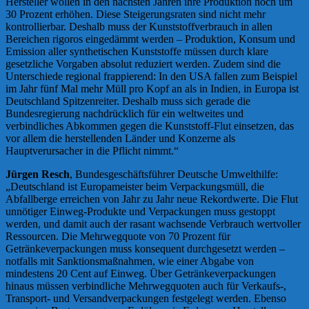
Hersteller wollen in den nächsten Jahren ihre Produktion noch um
30 Prozent erhöhen. Diese Steigerungsraten sind nicht mehr
kontrollierbar. Deshalb muss der Kunststoffverbrauch in allen
Bereichen rigoros eingedämmt werden – Produktion, Konsum und
Emission aller synthetischen Kunststoffe müssen durch klare
gesetzliche Vorgaben absolut reduziert werden. Zudem sind die
Unterschiede regional frappierend: In den USA fallen zum Beispiel
im Jahr fünf Mal mehr Müll pro Kopf an als in Indien, in Europa ist
Deutschland Spitzenreiter. Deshalb muss sich gerade die
Bundesregierung nachdrücklich für ein weltweites und
verbindliches Abkommen gegen die Kunststoff-Flut einsetzen, das
vor allem die herstellenden Länder und Konzerne als
Hauptverursacher in die Pflicht nimmt.“
Jürgen Resch
, Bundesgeschäftsführer Deutsche Umwelthilfe:
„Deutschland ist Europameister beim Verpackungsmüll, die
Abfallberge erreichen von Jahr zu Jahr neue Rekordwerte. Die Flut
unnötiger Einweg-Produkte und Verpackungen muss gestoppt
werden, und damit auch der rasant wachsende Verbrauch wertvoller
Ressourcen. Die Mehrwegquote von 70 Prozent für
Getränkeverpackungen muss konsequent durchgesetzt werden –
notfalls mit Sanktionsmaßnahmen, wie einer Abgabe von
mindestens 20 Cent auf Einweg. Über Getränkeverpackungen
hinaus müssen verbindliche Mehrwegquoten auch für Verkaufs-,
Transport- und Versandverpackungen festgelegt werden. Ebenso