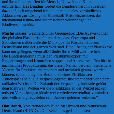
und ihren Inhaltsstoffen für Mensch, Umwelt und Klima
erforderlich. Das Bündnis fordert die Bundesregierung außerdem
dazu auf, sich umgehend für ein internationales, verbindliches
Abkommen zur Lösung der Kunststoff-Krise einzusetzen, das
international Klima- und Meeresschutz voranbringe und
Biodiversität schütze.
Martin Kaiser
, Geschäftsführer Greenpeace: „Die Auswirkungen
der globalen Plastikkrise führen dazu, dass Osteuropa und
Südostasien mittlerweile die Müllkippe für Plastikabfälle aus
Deutschland und der ganzen Welt sind. Eine Lösung der Plastikkrise
kann nur gelingen, wenn alle Länder ihren Müll zuhause behalten.
Die Bundesregierung muss den Plastikmüllexport mit
Regulierungen und Kontrollen stoppen und Anreize schaffen für ein
nachhaltiges Produktdesign, das diesen Namen verdient. Steuerliche
Vorteile für Produkte, die repariert und mehrfach genutzt werden
können, sollten integraler Bestandteil eines Plastikkrisen-
Aktionsplans sein. Die Verpackungsindustrie steht daher vor einem
radikalen Wechsel. Die Zukunft der Verpackungsindustrie gehört
dem Mehrweg. Wollen wir die Plastikkrise an der Wurzel packen,
müssen Verpackungen idealerweise wiederverwendbar, zumindest
aber vollständig recyclebar sein. Andere gehören verboten.“
Olaf Bandt,
Vorsitzender des Bund für Umwelt und Naturschutz
Deutschland (BUND): „Die Zeiten des gedankenlosen