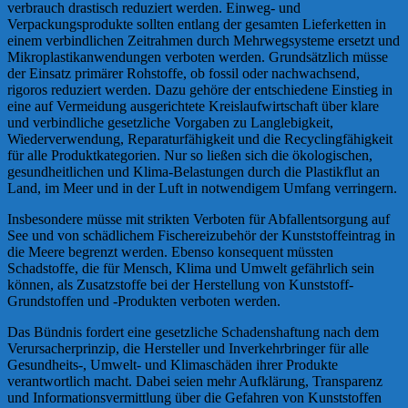
verbrauch drastisch reduziert werden. Einweg- und
Verpackungsprodukte sollten entlang der gesamten Lieferketten in
einem verbindlichen Zeitrahmen durch Mehrwegsysteme ersetzt und
Mikroplastikanwendungen verboten werden. Grundsätzlich müsse
der Einsatz primärer Rohstoffe, ob fossil oder nachwachsend,
rigoros reduziert werden. Dazu gehöre der entschiedene Einstieg in
eine auf Vermeidung ausgerichtete Kreislaufwirtschaft über klare
und verbindliche gesetzliche Vorgaben zu Langlebigkeit,
Wiederverwendung, Reparaturfähigkeit und die Recyclingfähigkeit
für alle Produktkategorien. Nur so ließen sich die ökologischen,
gesundheitlichen und Klima-Belastungen durch die Plastikflut an
Land, im Meer und in der Luft in notwendigem Umfang verringern.
Insbesondere müsse mit strikten Verboten für Abfallentsorgung auf
See und von schädlichem Fischereizubehör der Kunststoffeintrag in
die Meere begrenzt werden. Ebenso konsequent müssten
Schadstoffe, die für Mensch, Klima und Umwelt gefährlich sein
können, als Zusatzstoffe bei der Herstellung von Kunststoff-
Grundstoffen und -Produkten verboten werden.
Das Bündnis fordert eine gesetzliche Schadenshaftung nach dem
Verursacherprinzip, die Hersteller und Inverkehrbringer für alle
Gesundheits-, Umwelt- und Klimaschäden ihrer Produkte
verantwortlich macht. Dabei seien mehr Aufklärung, Transparenz
und Informationsvermittlung über die Gefahren von Kunststoffen