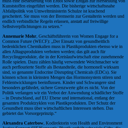
muss eine Besteuerung von Erdöl sowie Erdgas zur Herstellung von
Kunststoffen eingeführt werden. Die bisherige wirtschaftsnahe
Abfallpolitik von Umweltministerin Schulze ist krachend
gescheitert. Sie muss von der Bremserin zur Gestalterin werden und
endlich verbindliche Regeln erlassen, anstatt auf freiwillige
Selbstverpflichtungen zu setzen.“
Annemarie Mohr
, Geschäftsführerin von Women Engage for a
Common Future (WECF): „Der Einsatz von gesundheitlich
bedenklichen Chemikalien muss in Plastikprodukten ebenso wie in
allen Alltagsprodukten verboten werden; das gilt auch für
Recyclingprodukte, die in der Kreislaufwirtschaft eine zunehmende
Rolle spielen. Dazu zählen häufig verwendete Weichmacher wie
auch perflourierte Stoffe als Bestandteile, die hormonell wirksam
sind, so genannte Endocrine Disrupting Chemicals (EDCs). Sie
können schon in kleinsten Mengen das Hormonsystem stören und
Fehlentwicklungen beeinflussen. Kinder und Schwangere sind
besonders gefährdet, sichere Grenzwerte gibt es nicht. Von der
Politik verlangen wir ein Verbot der Anwendung schädlicher Stoffe
– in Deutschland, auf EU Ebene und international, entlang der
gesamten Produktzyklen von Plastikprodukten. Der Schutz der
Gesundheit muss über wirtschaftlichen Interessen stehen. Das
gebietet das Vorsorgeprinzip.“
Alexandra Caterbow
, Kodirektorin von Health and Environment