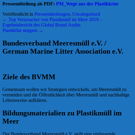
Pressemitteilung als PDF:
PM_Wege aus der Plastikkrise
Veröffentlicht in
Pressemitteilungen
,
Uncategorized
Beitrags-
←
Top Verursacher von Plastikmüll im Meer 2019 –
Ergebnisbericht des Global Brand Audits
Navigation
Plastikflut stoppen
→
Bundesverband Meeresmüll e.V. /
German Marine Litter Association e.V.
Ziele des BVMM
Gemeinsam wollen wir Strategien entwickeln, um Meeresmüll zu
vermeiden und die Öffentlichkeit über Meeresmüll und nachhaltige
Lebensweise aufklären.
Bildungsmaterialien zu Plastikmüll im
Meer
Der Bundesverband Meeresmüll e.V. stellt eine umfassende