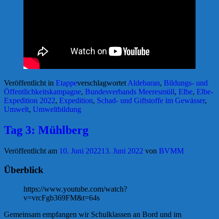
Veröffentlicht in
Etappe
verschlagwortet
Aldebaran
,
Bildungs- und
Öffentlichkeitskampagne
,
Bundesverbands Meeresmüll
,
Elbe
,
Elbe-
Expedition 2022
,
Expedition
,
Schad- und Giftstoffe im Gewässer
,
Umwelt
,
Umweltbildung
Tag 3: Mühlberg
Veröffentlicht am
10. Juni 2022
13. Juni 2022
von
BVMM
Überblick
https://www.youtube.com/watch?
v=vrcFgb369FM&t=64s
Gemeinsam empfangen wir Schulklassen an Bord und im