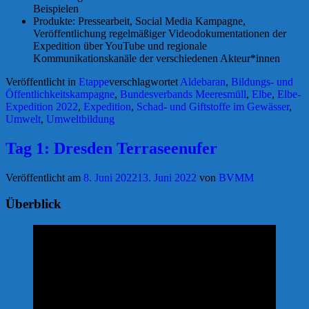
Beispielen
Produkte: Pressearbeit, Social Media Kampagne,
Veröffentlichung regelmäßiger Videodokumentationen der
Expedition über YouTube und regionale
Kommunikationskanäle der verschiedenen Akteur*innen
Veröffentlicht in
Etappe
verschlagwortet
Aldebaran
,
Bildungs- und
Öffentlichkeitskampagne
,
Bundesverbands Meeresmüll
,
Elbe
,
Elbe-
Expedition 2022
,
Expedition
,
Schad- und Giftstoffe im Gewässer
,
Umwelt
,
Umweltbildung
Tag 1: Dresden Terraseenufer
Veröffentlicht am
8. Juni 2022
13. Juni 2022
von
BVMM
Überblick