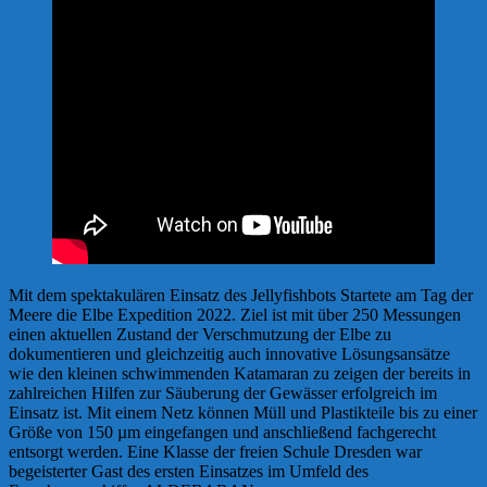
Mit dem spektakulären Einsatz des Jellyfishbots Startete am Tag der
Meere die Elbe Expedition 2022. Ziel ist mit über 250 Messungen
einen aktuellen Zustand der Verschmutzung der Elbe zu
dokumentieren und gleichzeitig auch innovative Lösungsansätze
wie den kleinen schwimmenden Katamaran zu zeigen der bereits in
zahlreichen Hilfen zur Säuberung der Gewässer erfolgreich im
Einsatz ist. Mit einem Netz können Müll und Plastikteile bis zu einer
Größe von 150 µm eingefangen und anschließend fachgerecht
entsorgt werden. Eine Klasse der freien Schule Dresden war
begeisterter Gast des ersten Einsatzes im Umfeld des