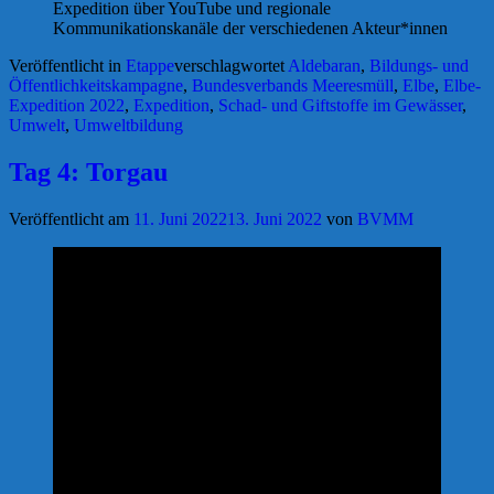
Expedition über YouTube und regionale
Kommunikationskanäle der verschiedenen Akteur*innen
Veröffentlicht in
Etappe
verschlagwortet
Aldebaran
,
Bildungs- und
Öffentlichkeitskampagne
,
Bundesverbands Meeresmüll
,
Elbe
,
Elbe-
Expedition 2022
,
Expedition
,
Schad- und Giftstoffe im Gewässer
,
Umwelt
,
Umweltbildung
Tag 4: Torgau
Veröffentlicht am
11. Juni 2022
13. Juni 2022
von
BVMM