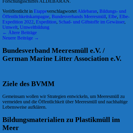
Forschungsschiffes ALDEBARAN.
Veröffentlicht in
Etappe
verschlagwortet
Aldebaran
,
Bildungs- und
Öffentlichkeitskampagne
,
Bundesverbands Meeresmüll
,
Elbe
,
Elbe-
Expedition 2022
,
Expedition
,
Schad- und Giftstoffe im Gewässer
,
Umwelt
,
Umweltbildung
Beitrags-
←
Ältere Beiträge
Neuere Beiträge
→
Navigation
Bundesverband Meeresmüll e.V. /
German Marine Litter Association e.V.
Ziele des BVMM
Gemeinsam wollen wir Strategien entwickeln, um Meeresmüll zu
vermeiden und die Öffentlichkeit über Meeresmüll und nachhaltige
Lebensweise aufklären.
Bildungsmaterialien zu Plastikmüll im
Meer