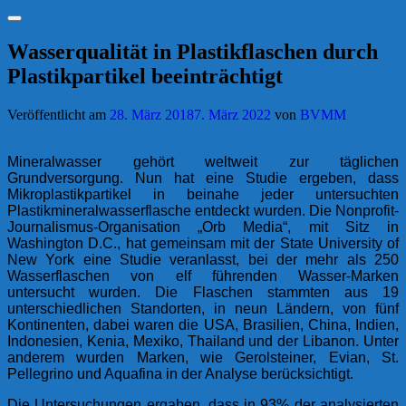
Suchen
Wasserqualität in Plastikflaschen durch
Plastikpartikel beeinträchtigt
Veröffentlicht am
28. März 2018
7. März 2022
von
BVMM
Mineralwasser gehört weltweit zur täglichen
Grundversorgung. Nun hat eine Studie ergeben, dass
Mikroplastikpartikel in beinahe jeder untersuchten
Plastikmineralwasserflasche entdeckt wurden. Die Nonprofit-
Journalismus-Organisation „Orb Media“, mit Sitz in
Washington D.C., hat gemeinsam mit der State University of
New York eine Studie veranlasst, bei der mehr als 250
Wasserflaschen von elf führenden Wasser-Marken
untersucht wurden. Die Flaschen stammten aus 19
unterschiedlichen Standorten, in neun Ländern, von fünf
Kontinenten, dabei waren die USA, Brasilien, China, Indien,
Indonesien, Kenia, Mexiko, Thailand und der Libanon. Unter
anderem wurden Marken, wie Gerolsteiner, Evian, St.
Pellegrino und Aquafina in der Analyse berücksichtigt.
Die Untersuchungen ergaben, dass in 93% der analysierten