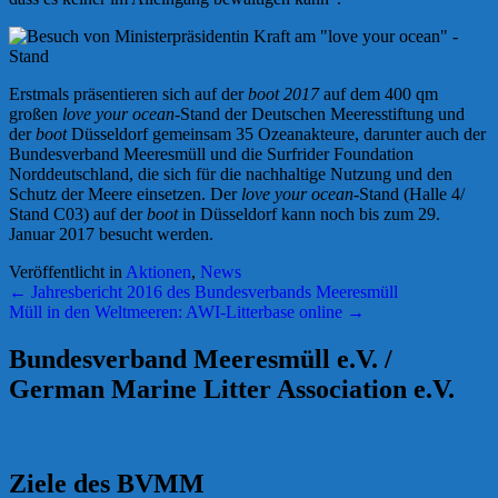
Erstmals präsentieren sich auf der
boot 2017
auf dem 400 qm
großen
love your ocean
-Stand der Deutschen Meeresstiftung und
der
boot
Düsseldorf gemeinsam 35 Ozeanakteure, darunter auch der
Bundesverband Meeresmüll und die Surfrider Foundation
Norddeutschland, die sich für die nachhaltige Nutzung und den
Schutz der Meere einsetzen. Der
love your ocean
-Stand (Halle 4/
Stand C03) auf der
boot
in Düsseldorf kann noch bis zum 29.
Januar 2017 besucht werden.
Veröffentlicht in
Aktionen
,
News
Beitrags-
←
Jahresbericht 2016 des Bundesverbands Meeresmüll
Müll in den Weltmeeren: AWI-Litterbase online
→
Navigation
Bundesverband Meeresmüll e.V. /
German Marine Litter Association e.V.
Ziele des BVMM