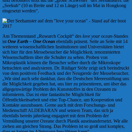
sind besonders stolz auf die „große Schwester“ des Seehamsters: die
„Seekuh“ (10 m Breite und 12 m Länge) soll im Mai in Hongkong
eingesetzt werden“.
Am Themenstand „Research Cockpit“ des
love your ocean
-Standes
ist
One Earth – One Ocean
ebenfalls präsent. Seite an Seite mit 14
weiteren wissenschaftlichen Institutionen und Universitäten bietet
sich hier für den Messebesucher die Möglichkeit, renommierten
Wissenschaftlern über die Schulter zu sehen. Proben von
Mikroplastik können die Besucher selber durch die Mikroskope
betrachten und analysieren. Dr. Rüdiger Stöhr zeigt sich beeindruckt
von dem positiven Feedback und der Neugierde der Messebesucher.
„Wir sind auch sehr dankbar, dass die Deutschen Meeresstiftung uns
die Möglichkeit gegeben hat, uns hier zu präsentieren, um über das
allgegenwärtige Problem des Kunststoffes in den Ozeanen zu
informieren. Das ist eine fantastische Möglichkeit für
Öffentlichkeitsarbeit und eine Top-Chance, um Kooperation und
Kontakte auszubauen. Gerne auch mit dem Forschungs- und
Medienschiff ALDEBARAN und seinem Team, das sich ja
ebenfalls bereits jahrelang engagiert mit dem Problem der
Vermüllung unserer Ozeane durch Plastik auseinandersetzt. Wir alle
ziehen am gleichen Strang. Das Problem ist so groß und komplex,
dass es keiner im Alleingang bewältigen kann“.