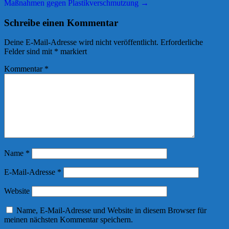
Maßnahmen gegen Plastikverschmutzung
→
Schreibe einen Kommentar
Deine E-Mail-Adresse wird nicht veröffentlicht.
Erforderliche
Felder sind mit
*
markiert
Kommentar
*
Name
*
E-Mail-Adresse
*
Website
Name, E-Mail-Adresse und Website in diesem Browser für
meinen nächsten Kommentar speichern.