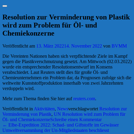
Suchen
Resolution zur Verminderung von Plastik
wird zum Problem für Öl- und
Chemiekonzerne
Veröffentlicht am
13. März 2022
14. November 2022
von
BVMM
Die Vereinten Nationen haben sich verpflichtende Ziele im Kampf
gegen die Plastikverschmutzung gesetzt. Am Mittwoch (02.03.2022)
wurde ein entsprechender Resolutionsentwurf im Konsens
verabschiedet. Laut Reuters stellt dies für große Öl- und
Chemieunternehmen ein Problem dar, da Prognosen zufolge sich die
weltweite Kunststoffproduktion innerhalb von zwei Jahrzehnten
verdoppeln wird.
Mehr zum Thema finden Sie hier auf
reuters.com
.
Veröffentlicht in
Aktivitäten
,
News
verschlagwortet
Resolution zur
Verminderung von Plastik
,
UN Resolution wird zum Problem für
Öl- und Chemiekonzerne
Schreibe einen Kommentar
Beitrags-
←
Elbe-Expedition 2022: Schad- und Giftstoffe im Gewässer
Umweltversammlung der Un-Mitgliedstaaten beschliesst
Navigation