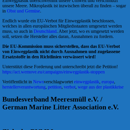
Einwegplastik überschwemmt unsere Umwelt und verschmutzt
unsere Meere. Mikroplastik ist inzwischen überall zu finden – sogar
in
Obst und Gemüse
.
Endlich wurde ein EU-Verbot für Einwegplastik beschlossen,
welches in allen europäischen Mitgliedsstaaten umgesetzt werden
muss, so auch in
Deutschland
. Aber jetzt, wo es umgesetzt werden
soll, setzen die Hersteller alles daran, Ausnahmen zu fordern.
Die EU-Kommission muss sicherstellen, dass das EU-Verbot
von Einwegplastik nicht durch Ausnahmen und zugelassene
Ersatzstoffe in den Richtlinien verwässert wird!
Unterstützt diese Forderung und unterschreibt jetzt die Petition!
https://act.wemove.eu/campaigns/einwegplastik-stoppen
Veröffentlicht in
News
verschlagwortet
einwegplastik
,
europa
,
herstellerverantwortung
,
petition
,
verbot
,
wege aus der plastikkrise
Bundesverband Meeresmüll e.V. /
German Marine Litter Association e.V.