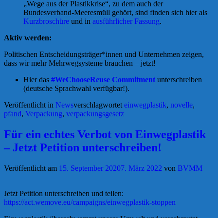
„Wege aus der Plastikkrise“, zu dem auch der
Bundesverband-Meeresmüll gehört, sind finden sich hier als
Kurzbroschüre
und in
ausführlicher Fassung
.
Aktiv werden:
Politischen Entscheidungsträger*innen und Unternehmen zeigen,
dass wir mehr Mehrwegsysteme brauchen – jetzt!
Hier das
#WeChooseReuse Commitment
unterschreiben
(deutsche Sprachwahl verfügbar!).
Veröffentlicht in
News
verschlagwortet
einwegplastik
,
novelle
,
pfand
,
Verpackung
,
verpackungsgesetz
Für ein echtes Verbot von Einwegplastik
– Jetzt Petition unterschreiben!
Veröffentlicht am
15. September 2020
7. März 2022
von
BVMM
Jetzt Petition unterschreiben und teilen:
https://act.wemove.eu/campaigns/einwegplastik-stoppen