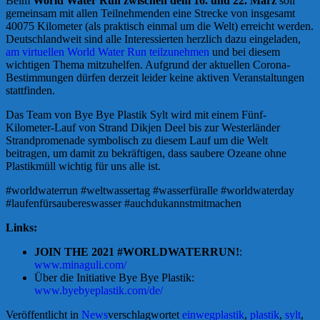
Beim
World Water Run zwischen dem 16. und 22. März
soll
gemeinsam mit allen Teilnehmenden eine Strecke von insgesamt
40075 Kilometer (als praktisch einmal um die Welt) erreicht werden.
Deutschlandweit sind alle Interessierten herzlich dazu eingeladen,
am virtuellen World Water Run teilzunehmen
und bei diesem
wichtigen Thema mitzuhelfen. Aufgrund der aktuellen Corona-
Bestimmungen dürfen derzeit leider keine aktiven Veranstaltungen
stattfinden.
Das Team von Bye Bye Plastik Sylt wird mit einem Fünf-
Kilometer-Lauf von Strand Dikjen Deel bis zur Westerländer
Strandpromenade symbolisch zu diesem Lauf um die Welt
beitragen, um damit zu bekräftigen, dass saubere Ozeane ohne
Plastikmüll wichtig für uns alle ist.
#worldwaterrun #weltwassertag #wasserfüralle #worldwaterday
#laufenfürsaubereswasser #auchdukannstmitmachen
Links:
JOIN THE 2021 #WORLDWATERRUN!
:
www.minaguli.com/
Über die Initiative Bye Bye Plastik:
www.byebyeplastik.com/de/
Veröffentlicht in
News
verschlagwortet
einwegplastik
,
plastik
,
sylt
,