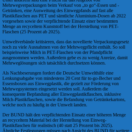
Mehrwegverpackungen beim Verkauf von „to go“-Essen und -
Getränken, eine Ausweitung des Einwegpfands auf fast alle
Plastikflaschen aus PET und sämtliche Aluminium-Dosen ab 2022
vorgesehen sowie der verpflichtende Einsatz einer bestimmten
Menge an recyceltem Kunststoff bei der Herstellung von PET-
Flaschen (25 Prozent ab 2025).
Umweltverbände kritisieren, dass das novellierte Verpackungsgesetz
noch zu viele Ausnahmen von der Mehrwegpflicht enthält. So soll
beispielsweise Milch in PET-Flaschen von der Pfandpflicht
ausgenommen werden. Außerdem gebe es zu wenig Anreize, damit
Mehrweglösungen sich tatsächlich durchsetzen können.
Als Nachbeserungen fordert die Deutsche Umwelthilfe eine
Lenkungsabgabe von mindestens 20 Cent für to-go-Becher und
Essensboxen aus Einwegplastik, die gezielt zur Förderung von
Mehrwegsystemen eingesetzt werden soll. Außerdem die
konsequente Bepfandung aller Einwegplastikflaschen, inklusive
Milch-Plastikflaschen, sowie die Befandung von Getränkekartons,
welche noch zu häufig in der Umwelt landen.
Der BUND hält den verpflichtenden Einsatz einer höheren Menge
an recyceltem Material bei der Herstellung von Einweg-
Plastikflaschen für realistisch (40 statt 25 Prozent bis 2025).
Ähnliche Festlegungen müssen nach Ansicht des BUND für weitere