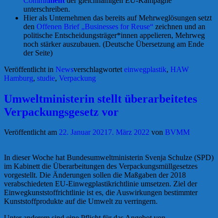
Commit
ment
der gleichnamigen EU-Kampagne
unterschreiben.
Hier als Unternehmen das bereits auf Mehrweglösungen setzt
den
Offenen Brief „Businesses for Reuse“
zeichnen und an
politische Entscheidungsträger*innen appelieren, Mehrweg
noch stärker auszubauen. (Deutsche Übersetzung am Ende
der Seite)
Veröffentlicht in
News
verschlagwortet
einwegplastik
,
HAW
Hamburg
,
studie
,
Verpackung
Umweltministerin stellt überarbeitetes
Verpackungsgesetz vor
Veröffentlicht am
22. Januar 2021
7. März 2022
von
BVMM
In dieser Woche hat Bundesumweltministerin Svenja Schulze (SPD)
im Kabinett die Überarbeitungen des Verpackungsmüllgesetzes
vorgestellt. Die Änderungen sollen die Maßgaben der 2018
verabschiedeten EU-Einwegplastikrichtlinie umsetzen. Ziel der
Einwegkunststoffrichtlinie ist es, die Auswirkungen bestimmter
Kunststoffprodukte auf die Umwelt zu verringern.
Unter anderem sind eine Pflicht für das Angebot von